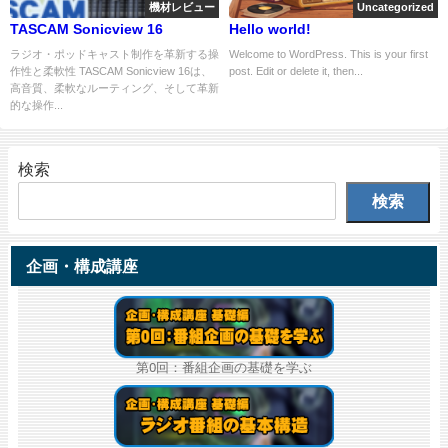
機材レビュー
Uncategorized
TASCAM Sonicview 16
Hello world!
ラジオ・ポッドキャスト制作を革新する操
Welcome to WordPress. This is your first
作性と柔軟性 TASCAM Sonicview 16は、
post. Edit or delete it, then...
高音質、柔軟なルーティング、そして革新
的な操作...
検索
検索
企画・構成講座
第0回：番組企画の基礎を学ぶ