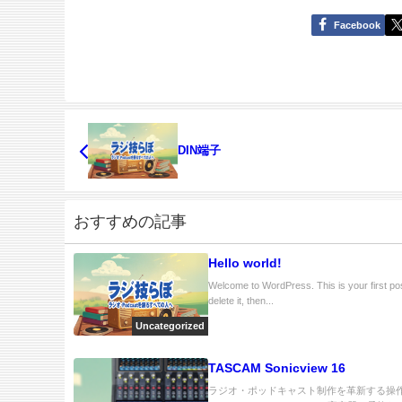
Facebook
DIN端子
おすすめの記事
Hello world!
Welcome to WordPress. This is your first pos
delete it, then...
Uncategorized
TASCAM Sonicview 16
ラジオ・ポッドキャスト制作を革新する操