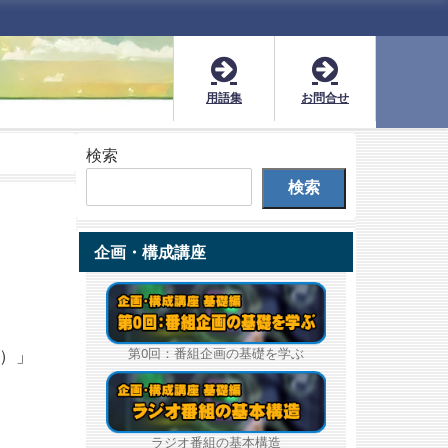
用語集
お問合せ
検索
検索
企画・構成講座
第0回：番組企画の基礎を学ぶ
an）」
ラジオ番組の基本構造