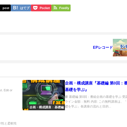
post
はてブ
Pocket
Feedly
EPレコード
企画・構成講座『基礎編 第0回：
基礎を学ぶ』
t. Edit or
📘 基礎編 第0回：番組企画の基礎を学ぶ 
ライン金額：無料 内容: この無料講座は、
礎を学ぶ」各講座の流れと目的...
企画・構成講座：基礎編
作性と柔軟性