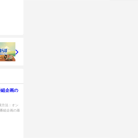
番組企画の
受講方法：オン
「番組企画の基